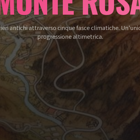
MONTE ROS
ieri antichi attraverso cinque fasce climatiche. Un'unic
progressione altimetrica.