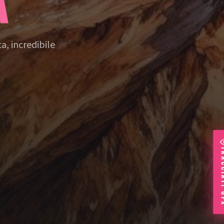
A
a, incredibile
TRA