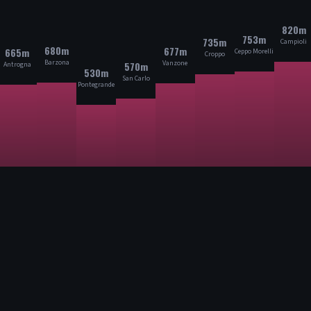
820m
753m
735m
Campioli
680m
677m
665m
Ceppo Morelli
Croppo
Barzona
Vanzone
570m
Antrogna
530m
San Carlo
Pontegrande