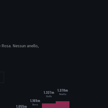
e Rosa. Nessun anello,
1.370m
1.327m
Pecetto
Staffa
1.165m
Borca
1.055m