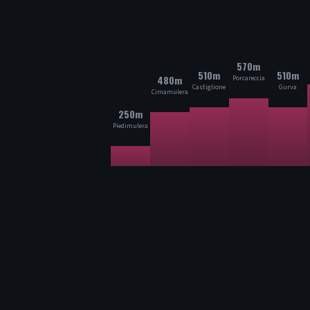
570m
510m
510m
480m
Porcareccia
Castiglione
Gurva
Cimamulera
250m
Piedimulera