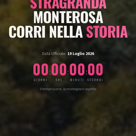
STRAGRANDA
MONTEROSA
CORRI NELLA
STORIA
Data Ufficiale:
19 Luglio 2026
00
00
00
00
:
:
:
GIORNI
ORE
MINUTI
SECONDI
Il tempo scorre, la montagna ti aspetta